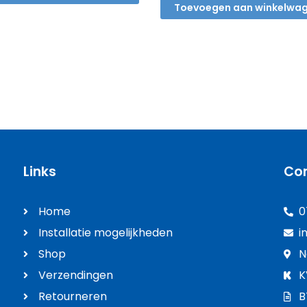
Toevoegen aan winkelwa
Links
Co
Home
0
Installatie mogelijkheden
i
Shop
N
Verzendingen
K
Retourneren
B