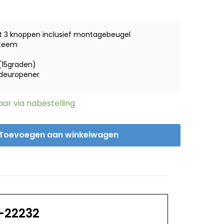
nkelijke
Huidige
prijs
is:
t 3 knoppen inclusief montagebeugel
.
€ 189,00.
steem
(15graden)
 deuropener
ar via nabestelling
Toevoegen aan winkelwagen
C-22232