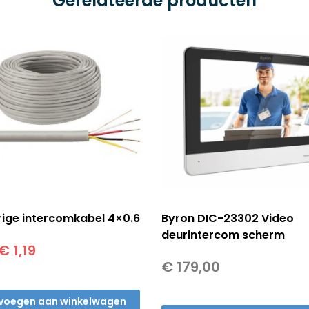
Gerelateerde producten
rige intercomkabel 4×0.6
Byron DIC-23302 Video
deurintercom scherm
Oorspronkelijke
Huidige
€
1,19
prijs
prijs
€
179,00
was:
is:
€ 1,49.
€ 1,19.
voegen aan winkelwagen