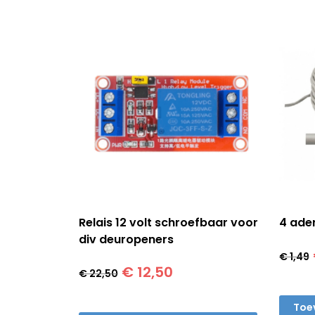
Relais 12 volt schroefbaar voor
4 ade
div deuropeners
€
1,49
Oorspronkelijke
Huidige
€
12,50
€
22,50
prijs
prijs
was:
is:
Toe