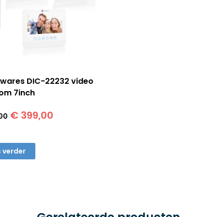
wares DIC-22232 video
com 7inch
Oorspronkelijke
Huidige
€
399,00
00
prijs
prijs
was:
is:
€ 425,00.
€ 399,00.
 verder