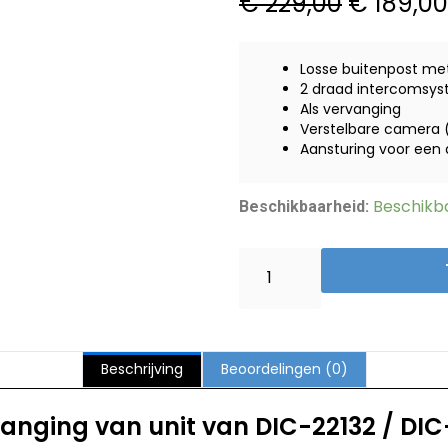
Oorspro
€
229,00
€
189,00
prijs
was:
Losse buitenpost me
€ 229,00
2 draad intercomsy
Als vervanging
Verstelbare camera 
Aansturing voor een
SmartWares
Beschikba
Beschikbaarheid:
Losse
buitenpost
3v
met
camera
sparepart
Beschrijving
Beoordelingen (0)
hoeveelheid
vanging van unit van DIC-22132 / DI