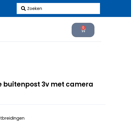
Search
...
0
Cart
 buitenpost 3v met camera
itbreidingen