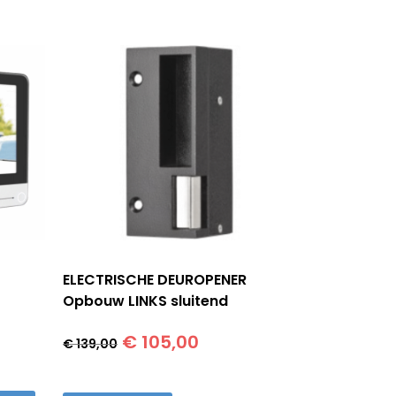
ELECTRISCHE DEUROPENER
Opbouw LINKS sluitend
Oorspronkelijke
Huidige
€
105,00
€
139,00
prijs
prijs
was:
is: