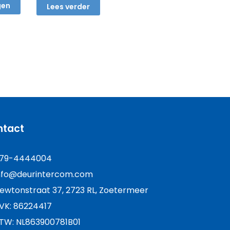
€ 139,00.
€ 105,00.
gen
Lees verder
ntact
79-4444004
nfo@deurintercom.com
ewtonstraat 37, 2723 RL, Zoetermeer
VK: 86224417
TW: NL863900781B01