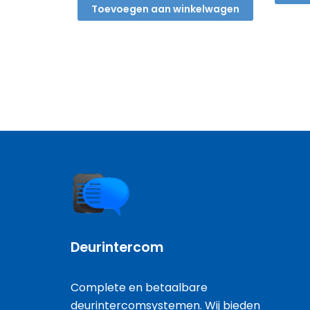
€ 22,50.
€ 12,50.
Toevoegen aan winkelwagen
Deurintercom
Complete en betaalbare
deurintercomsystemen. Wij bieden