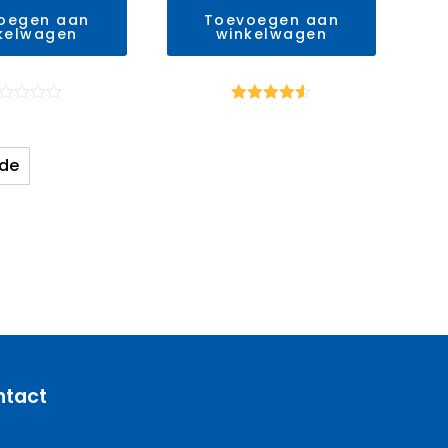
oegen aan
Toevoegen aan
kelwagen
winkelwagen
ardering
Waardering
4.50
uit 5
de
ntact