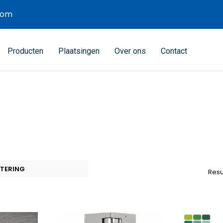
com
Producten
Plaatsingen
Over ons
Contact
Resu
spronkelijke
Huidige
Oorspronkelijke
Huidige