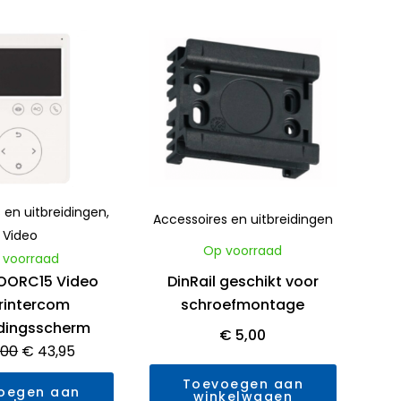
ardering
Waardering
0
uit
Oorspronkelijke
Huidige
5
prijs
prijs
was:
is:
€ 79,00.
€ 43,95.
 en uitbreidingen
,
Accessoires en uitbreidingen
Video
Op voorraad
 voorraad
DinRail geschikt voor
OORC15 Video
schroefmontage
rintercom
idingsscherm
€
5,00
,00
€
43,95
Toevoegen aan
oegen aan
winkelwagen