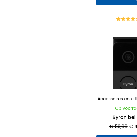
Waarderi
5.00
uit 
Oor
prij
was
€ 5
Accessoires en ui
Op voorra
Byron bel 
€
59,00
€
4