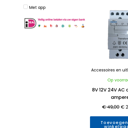
Waarderin
0
Met app
uit
Oor
5
pri
wa
€ 4
Accessoires en ui
Op voorra
8V 12V 24V AC 
amper
€
49,00
€
2
Toevoegen
winkelwa