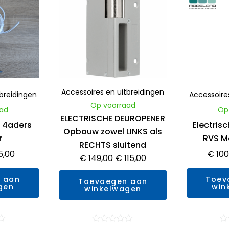
s
prijs
prijs
prijs
:
is:
was:
is:
9,00.
€ 15,00.
€ 149,00.
€ 115,00.
Accessoires en uitbreidingen
tbreidingen
Accessoire
Op voorraad
ad
Op
ELECTRISCHE DEUROPENER
 4aders
Electris
Opbouw zowel LINKS als
r
RVS M
RECHTS sluitend
5,00
€
100
€
149,00
€
115,00
 aan
Toev
Toevoegen aan
gen
win
winkelwagen