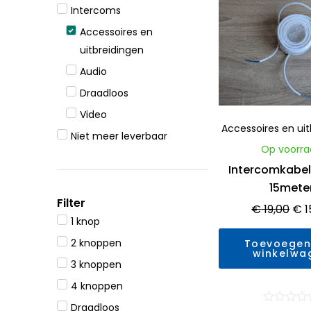
prij
Intercoms
was
Accessoires en
€ 1
uitbreidingen
Audio
Draadloos
Video
Accessoires en ui
Niet meer leverbaar
Op voorra
Intercomkabel
15mete
Filter
€
19,00
€
1
1 knop
2 knoppen
Toevoegen
winkelwa
3 knoppen
4 knoppen
Draadloos