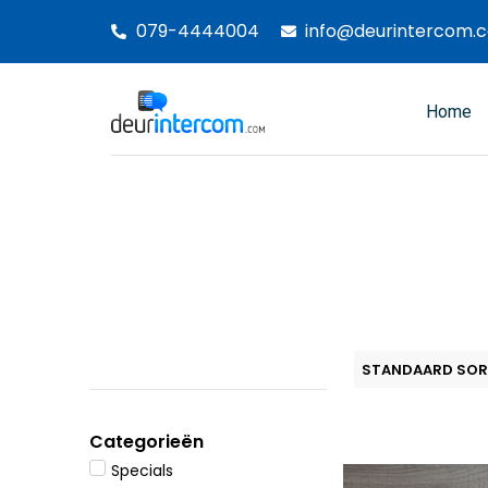
Ga
079-4444004
info@deurintercom.
naar
de
inhoud
Home
Categorieën
Specials
Oor