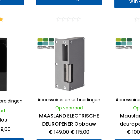
win
ng
Waardering
Wa
5
0
0
uit
uit
spronkelijke
Huidige
Oorspronkelijke
Huidige
5
5
s
prijs
prijs
prijs
:
is:
was:
is:
9,00.
€ 49,00.
€ 149,00.
€ 115,00.
Accessoires en uitbreidingen
Accessoire
tbreidingen
Op voorraad
Op
ad
MAASLAND ELECTRISCHE
Maaslan
los
DEUROPENER Opbouw
deurope
9,00
€
149,00
€
115,00
€
100