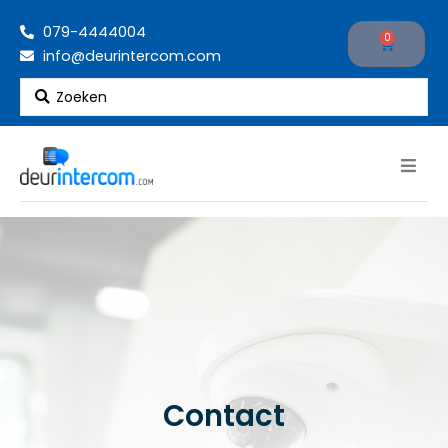
Ga
079-4444004
naar
0
Cart
info@deurintercom.com
de
inhoud
Search
...
Contact