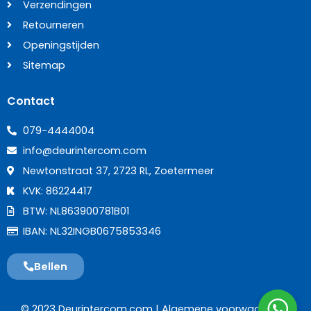
Verzendingen
Retourneren
Openingstijden
Sitemap
Contact
079-4444004
info@deurintercom.com
Newtonstraat 37, 2723 RL, Zoetermeer
KVK: 86224417
BTW: NL863900781B01
IBAN: NL32INGB0675853346
Bellen
© 2023 Deurintercom.com |
Algemene voorwaarden
|