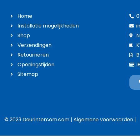
Home
0
Installatie mogelijkheden
i
Shop
N
Verzendingen
K
Retourneren
B
Openingstijden
I
Sitemap
© 2023 Deurintercom.com |
Algemene voorwaarden
|
WordPress Appliance
- Powered by
TurnKey Linux