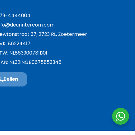
79-4444004
nfo@deurintercom.com
ewtonstraat 37, 2723 RL, Zoetermeer
VK: 86224417
TW: NL863900781B01
BAN: NL32INGB0675853346
Bellen