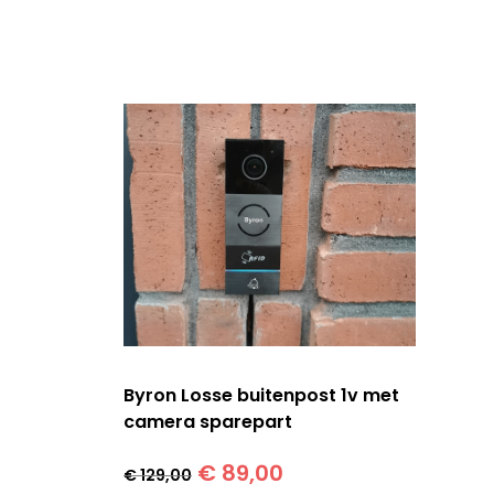
Byron Losse buitenpost 1v met
camera sparepart
Oorspronkelijke
Huidige
€
89,00
€
129,00