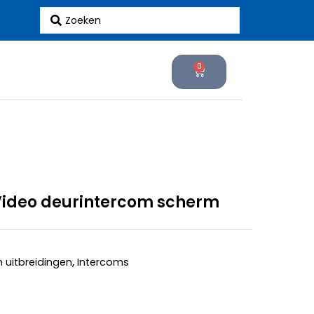
Search
...
0
Cart
Video deurintercom scherm
 uitbreidingen
,
Intercoms