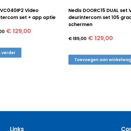
DVC040IP2 Video
Nedis DOORC15 DUAL set 
ntercom set + app optie
deurintercom set 105 gra
schermen
Oorspronkelijke
Huidige
€
129,00
00
Oorspronkelij
Huidi
prijs
prijs
€
129,00
€
189,00
prijs
prijs
was:
is:
was:
is:
€ 245,00.
€ 129,00.
 verder
€ 189,00.
€ 129,
Toevoegen aan winkelwa
Links
Co