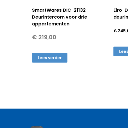
SmartWares DIC-21132
Elro-
Deurintercom voor drie
deuri
appartementen
€
245,
€
219,00
Lees
Lees verder