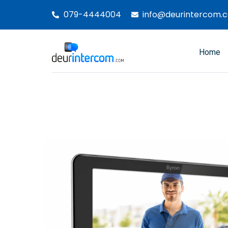
Ga
079-4444004
info@deurintercom.
naar
de
inhoud
Home