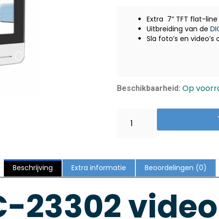
Extra 7” TFT flat-lin
Uitbreiding van de
DI
Sla foto’s en video’s
Byron
Op voorr
Beschikbaarheid:
DIC-
23302
Video
deurintercom
scherm
hoeveelheid
Beschrijving
Extra informatie
Beoordelingen (0)
C-23302 video