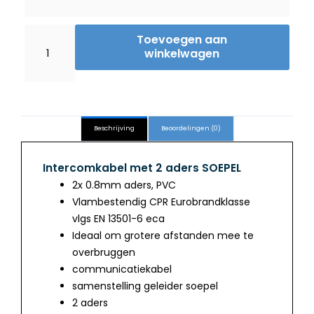
2
Toevoegen aan
aderige
winkelwagen
intercomkabel
2x0.8
hoeveelheid
Beschrijving
Beoordelingen (0)
Intercomkabel met 2 aders SOEPEL
2x 0.8mm aders, PVC
Vlambestendig CPR Eurobrandklasse
vlgs EN 13501-6 eca
Ideaal om grotere afstanden mee te
overbruggen
communicatiekabel
samenstelling geleider soepel
2 aders