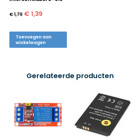
Oorspronkelijke
Huidige
€
1,39
€
1,79
prijs
prijs
was:
is:
€ 1,79.
€ 1,39.
Toevoegen aan
winkelwagen
Gerelateerde producten