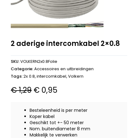
2 aderige intercomkabel 2×0.8
SKU:
VOLKERN2x0.8Folie
Categorie:
Accessoires en uitbreidingen
Tags:
2x 0.8
,
intercomkabel
,
Volkern
Oorspronkelijke
Huidige
€
1,29
€
0,95
prijs
prijs
was:
is:
Besteleenheid is per meter
€ 1,29.
€ 0,95.
Koper kabel
Geschikt tot +- 50 meter
Nom. buitendiameter 8 mm
Makkelijk te verwerken