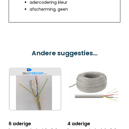
adercodering kleur
afscherming, geen
Andere suggesties…
6 aderige
4 aderige