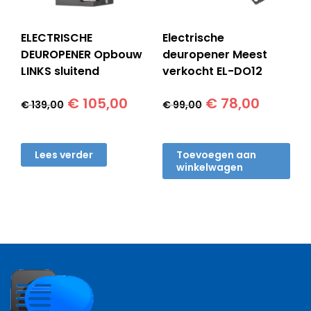
ELECTRISCHE
Electrische
DEUROPENER Opbouw
deuropener Meest
LINKS sluitend
verkocht EL-DO12
Oorspronkelijke
Huidige
Oorspronkelijk
Huidig
€
105,00
€
78,00
€
139,00
€
99,00
prijs
prijs
prijs
prijs
was:
is:
was:
is:
€ 139,00.
€ 105,00.
€ 99,00.
€ 78,00
Lees verder
Toevoegen aan
winkelwagen