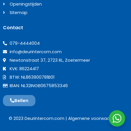
Openingstijden
Sitemap
Contact
079-4444004
info@deurintercom.com
Newtonstraat 37, 2723 RL, Zoetermeer
KVK: 86224417
BTW: NL863900781B01
IBAN: NL32INGB0675853346
Bellen
© 2023 Deurintercom.com |
Algemene voorwaarden
|