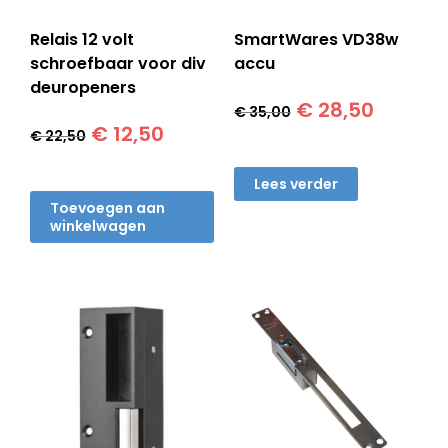
Relais 12 volt
SmartWares VD38w
schroefbaar voor div
accu
deuropeners
Oorspronkelijk
Huidig
€
28,50
€
35,00
Oorspronkelijke
Huidige
prijs
prijs
€
12,50
€
22,50
prijs
prijs
was:
is:
was:
is:
€ 35,00.
€ 28,50
Lees verder
€ 22,50.
€ 12,50.
Toevoegen aan
winkelwagen