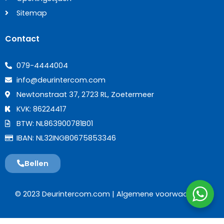
Sitemap
Contact
079-4444004
info@deurintercom.com
Newtonstraat 37, 2723 RL, Zoetermeer
KVK: 86224417
BTW: NL863900781B01
IBAN: NL32INGB0675853346
Bellen
© 2023 Deurintercom.com |
Algemene voorwaarden
|
WordPress Appliance
- Powered by
TurnKey Linux