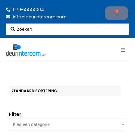
Ga
079-4444004
naar
0
Cart
info@deurintercom.com
de
inhoud
Search
...
Filter
Kies een categorie