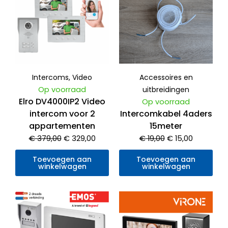
prijs
prijs
prijs
prijs
was:
is:
was:
is:
€ 379,00.
€ 329,00.
€ 19,00.
€ 15,00.
Intercoms
,
Video
Accessoires en
Op voorraad
uitbreidingen
Elro DV4000IP2 Video
Op voorraad
intercom voor 2
Intercomkabel 4aders
appartementen
15meter
€
379,00
€
329,00
€
19,00
€
15,00
Toevoegen aan
Toevoegen aan
winkelwagen
winkelwagen
Oorspronkelijke
Huidige
Oorspronkelijke
Huidige
prijs
prijs
prijs
prijs
was:
is:
was:
is: