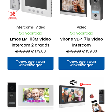
€ 189,00.
€ 179,00.
€ 199,00.
€ 159,00
Intercoms
,
Video
Video
Op voorraad
Op voorraad
Emos EM-03M Video
Virone VDP-71B Video
intercom 2 draads
intercom
€
189,00
€
179,00
€
199,00
€
159,00
Toevoegen aan
Toevoegen aan
winkelwagen
winkelwagen
Oorspronkelijke
Huidige
prijs
prijs
was:
is:
€ 229,00.
€ 119,00.