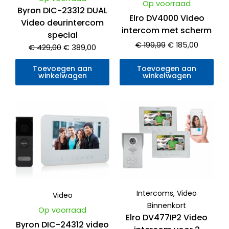
Op voorraad
Byron DIC-23312 DUAL
Elro DV4000 Video
Video deurintercom
intercom met scherm
special
€
199,99
€
185,00
€
429,00
€
389,00
Toevoegen aan
Toevoegen aan
winkelwagen
winkelwagen
Oorspronkelijke
Huidige
Oorspronkelijke
Huidig
prijs
prijs
prijs
prijs
was:
is:
was:
is:
€ 189,00.
€ 109,00.
€ 429,00.
€ 375,0
Intercoms
,
Video
Video
Binnenkort
Op voorraad
Elro DV477IP2 Video
Byron DIC-24312 video