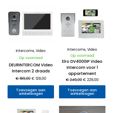
Oorspronkelijke
Huidige
Oorspronkelijke
Huidige
prijs
prijs
prijs
prijs
was:
is:
was:
is:
€ 189,00.
€ 129,00.
€ 249,00.
€ 229,0
Intercoms
,
Video
Intercoms
,
Video
Op voorraad
Op voorraad
Elro DV4000IP Video
DEURINTERCOM Video
intercom voor 1
intercom 2 draads
appartement
€
189,00
€
129,00
€
249,00
€
229,00
Toevoegen aan
Toevoegen aan
winkelwagen
winkelwagen
Oorspronkelijke
Huidige
Oorspronkelijke
Huidige