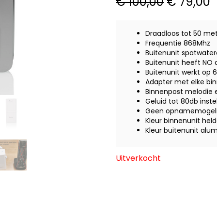
Oorspron
H
€
100,00
€
79,00
prijs
p
was:
i
Draadloos tot 50 me
€ 100,00.
€
Frequentie 868Mhz
Buitenunit spatwater
Buitenunit heeft NO
Buitenunit werkt op
Adapter met elke bi
Binnenpost melodie 
Geluid tot 80db inste
Geen opnamemogeli
Kleur binnenunit held
Kleur buitenunit alu
Uitverkocht