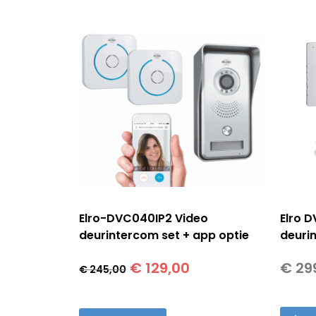
Elro-DVC040IP2 Video
Elro 
deurintercom set + app optie
deurin
Oorspronkelijke
Huidige
€
129,00
€
29
€
245,00
prijs
prijs
was:
is: