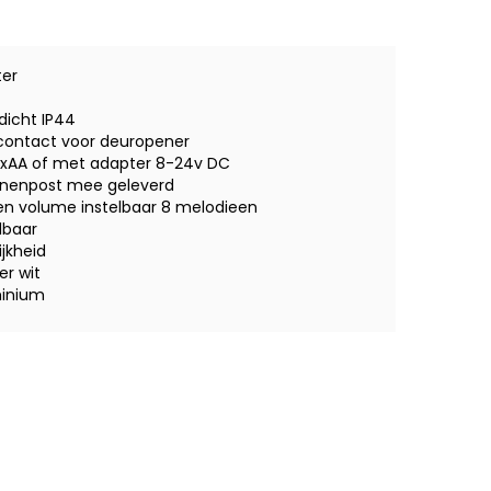
kelijke
uidige
rijs
s:
ter
 79,00.
dicht IP44
 contact voor deuropener
 6xAA of met adapter 8-24v DC
nnenpost mee geleverd
en volume instelbaar 8 melodieen
lbaar
jkheid
er wit
minium