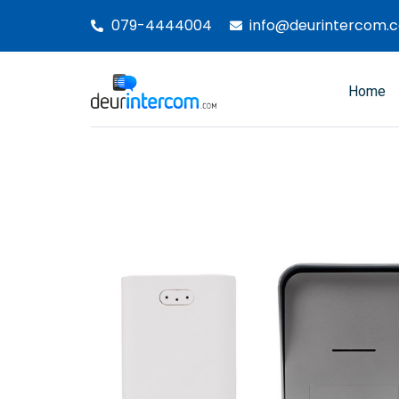
Ga
079-4444004
info@deurintercom.
naar
de
inhoud
Home