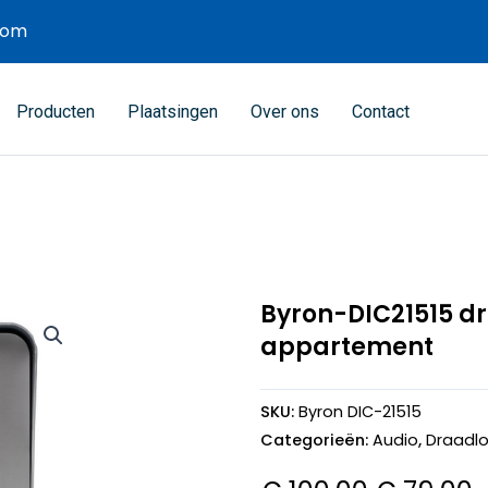
com
Producten
Plaatsingen
Over ons
Contact
Byron-DIC21515 d
appartement
SKU:
Byron DIC-21515
Categorieën:
Audio
,
Draadl