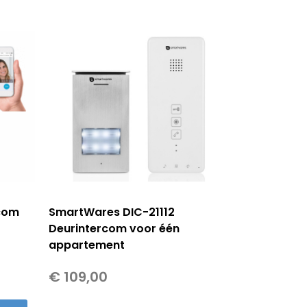
rcom
SmartWares DIC-21112
Deurintercom voor één
appartement
ke
ige
€
109,00