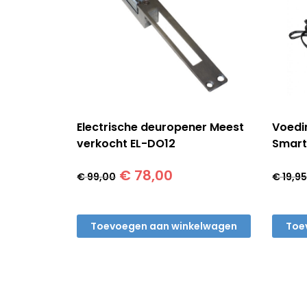
Electrische deuropener Meest
Voedin
verkocht EL-DO12
Smart
Oorspronkelijke
Huidige
€
78,00
€
99,00
€
19,95
prijs
prijs
was:
is:
€ 99,00.
€ 78,00.
Toevoegen aan winkelwagen
Toe