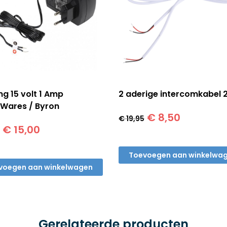
g 15 volt 1 Amp
2 aderige intercomkabel 
Wares / Byron
Oorspronkelijke
Huidige
€
8,50
€
19,95
Oorspronkelijke
Huidige
prijs
prijs
€
15,00
prijs
prijs
was:
is:
was:
is:
€ 19,95.
€ 8,50.
Toevoegen aan winkelwa
€ 19,95.
€ 15,00.
voegen aan winkelwagen
Gerelateerde producten