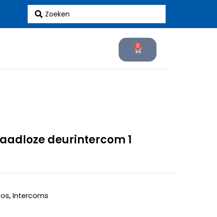
Search
...
0
Cart
raadloze deurintercom 1
oos
,
Intercoms