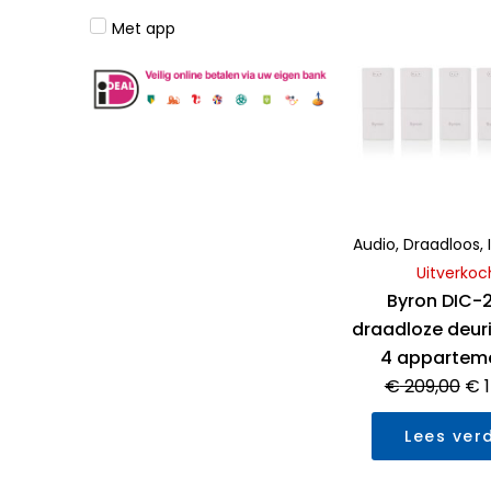
0
uit
Met app
Oo
5
pri
wa
€ 
Audio
,
Draadloos
,
Uitverkoc
Byron DIC-
draadloze deur
4 appartem
€
209,00
€
1
Lees ver