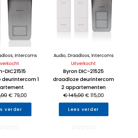
prijs
prijs
prijs
prijs
was:
is:
was:
is:
€ 100,00.
€ 79,00.
€ 145,00.
€ 115,00.
adloos
,
Intercoms
Audio
,
Draadloos
,
Intercoms
tverkocht
Uitverkocht
n-DIC21515
Byron DIC-21525
 deurintercom 1
draadloze deurintercom
artement
2 appartementen
,00
€
79,00
€
145,00
€
115,00
s verder
Lees verder
ardering
Waardering