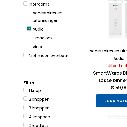
Intercoms
Accessoires en
uitbreidingen
Audio
Draadloos
Video
Accessoires en uit
Niet meer leverbaar
Audio
Uitverkoc
SmartWares DI
Losse binne
Filter
€
59,0
1 knop
2 knoppen
Lees ver
3 knoppen
4 knoppen
Waarderin
Draadloos