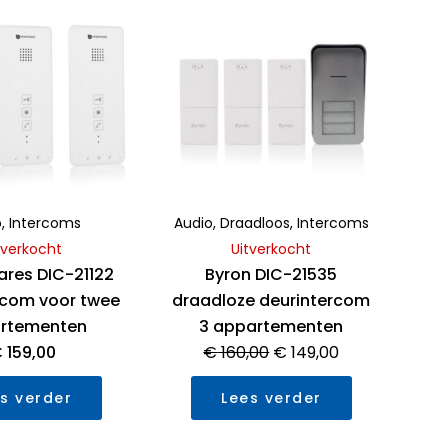
0
uit
Oorspronkelijke
Huidige
5
prijs
prijs
was:
is:
€ 160,00.
€ 149,00.
o
,
Intercoms
Audio
,
Draadloos
,
Intercoms
tverkocht
Uitverkocht
res DIC-21122
Byron DIC-21535
rcom voor twee
draadloze deurintercom
rtementen
3 appartementen
€
159,00
€
160,00
€
149,00
s verder
Lees verder