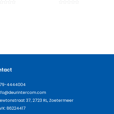
ardering
Waardering
0
uit
5
ntact
79-4444004
nfo@deurintercom.com
ewtonstraat 37, 2723 RL, Zoetermeer
VK: 86224417