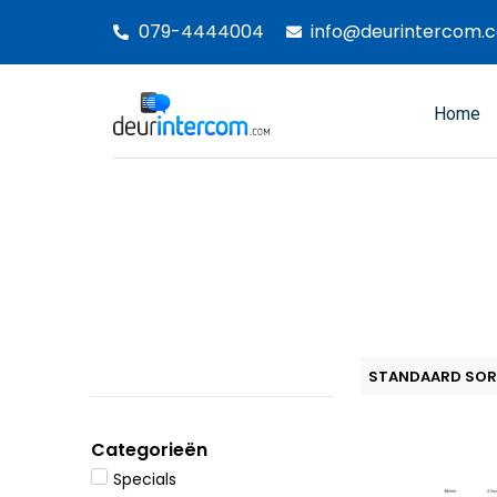
Ga
079-4444004
info@deurintercom.
naar
de
inhoud
Home
Categorieën
Specials