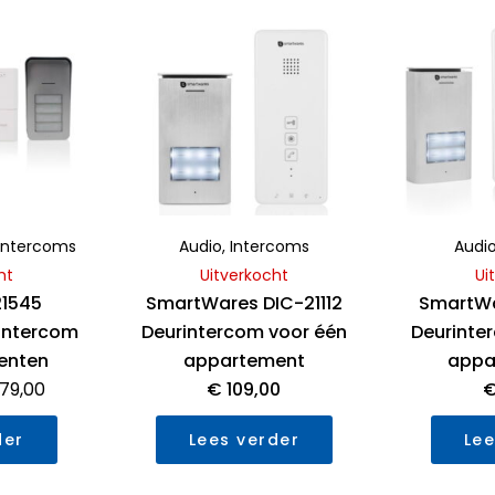
0
0
uit
uit
rspronkelijke
Huidige
5
5
js
prijs
s:
is:
209,00.
€ 179,00.
Intercoms
Audio
,
Intercoms
Audi
ht
Uitverkocht
Ui
21545
SmartWares DIC-21112
SmartWa
intercom
Deurintercom voor één
Deurinte
enten
appartement
appa
79,00
€
109,00
der
Lees verder
Lee