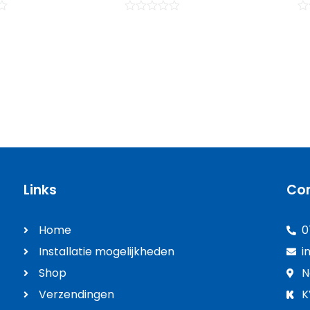
g
Waardering
Wa
0
0
uit
uit
5
5
Links
Co
Home
0
Installatie mogelijkheden
i
Shop
N
Verzendingen
K