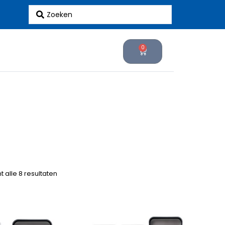
Search
...
0
Cart
t alle 8 resultaten
Oorspronkelijke
Huidige
Oorspronkelijke
Huidige