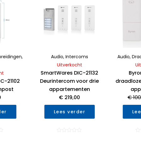
breidingen
,
Audio
,
Intercoms
Audio
,
Dra
Uitverkocht
Ui
SmartWares DIC-21132
Byro
ht
C-21102
Deurintercom voor drie
draadloze
npost
appartementen
app
0
€
219,00
€
100
der
Lees verder
Lee
g
Waardering
Wa