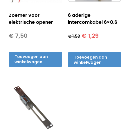
Zoemer voor
6 aderige
elektrische opener
intercomkabel 6×0.6
Oorspronkelijke
Huidige
€
7,50
€
1,29
€
1,59
prijs
prijs
was:
is:
€ 1,59.
€ 1,29.
Toevoegen aan
Toevoegen aan
winkelwagen
winkelwagen