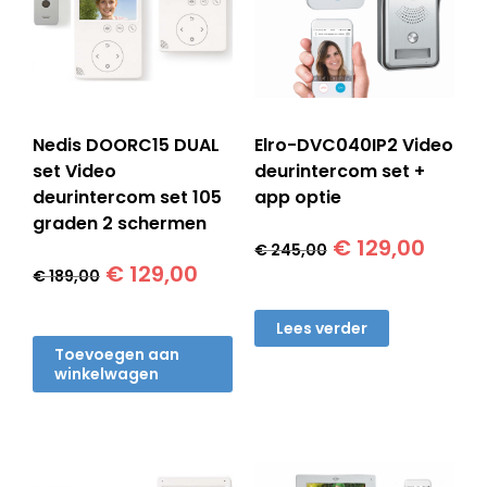
Nedis DOORC15 DUAL
Elro-DVC040IP2 Video
set Video
deurintercom set +
deurintercom set 105
app optie
graden 2 schermen
Oorspronkelij
Huidi
€
129,00
€
245,00
Oorspronkelijke
Huidige
prijs
prijs
€
129,00
€
189,00
prijs
prijs
was:
is:
was:
is:
€ 245,00.
€ 129
Lees verder
€ 189,00.
€ 129,00.
Toevoegen aan
winkelwagen