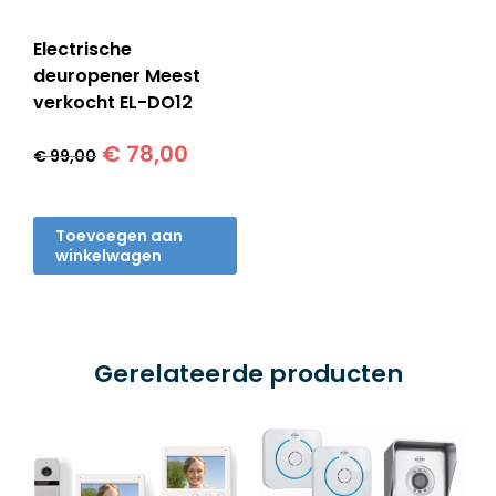
Electrische
deuropener Meest
verkocht EL-DO12
Oorspronkelijke
Huidige
€
78,00
€
99,00
prijs
prijs
was:
is:
€ 99,00.
€ 78,00.
Toevoegen aan
winkelwagen
Gerelateerde producten