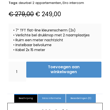
Tags:
deurbel 2 appartementen
,
Elro intercom
Oorspronkelijke
Huidige
€
279,00
€
249,00
prijs
prijs
was:
is:
• 7” TFT flat-line kleurenscherm (2x)
€ 279,00.
€ 249,00.
• Verlichte bel drukknop met 2 naamplaatjes
• Ruim een meter nachtzicht
• Instelbaar belvolume
• Kabel 2x 15 meter
Elro
Toevoegen aan
DV4000-
winkelwagen
2
Video
intercom
voor
2
Beschrijving
Extra informatie
Beoordelingen (0)
appartementen
hoeveelheid