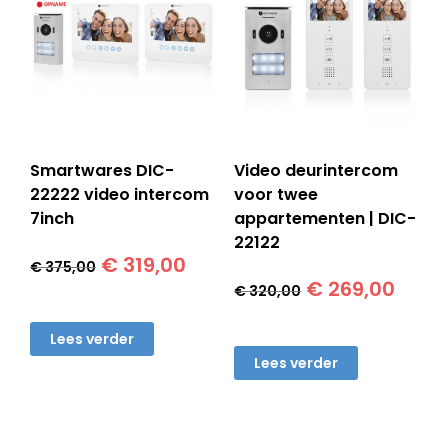
Smartwares DIC-
Video deurintercom
22222 video intercom
voor twee
7inch
appartementen | DIC-
22122
Oorspronkelijke
Huidige
€
319,00
€
375,00
Oorspronkelij
Huid
prijs
prijs
€
269,00
€
320,00
prijs
prijs
was:
is:
was:
is:
€ 375,00.
€ 319,00.
Lees verder
€ 320,00.
€ 269
Lees verder