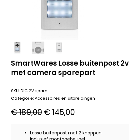
SmartWares Losse buitenpost 2v
met camera sparepart
SKU:
DIC 2V spare
Categorie:
Accessoires en uitbreidingen
Oorspronkelijke
Huidige
€
189,00
€
145,00
prijs
prijs
was:
is:
Losse buitenpost met 2 knoppen
inclusief montagebeugel