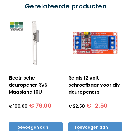
Gerelateerde producten
Electrische
Relais 12 volt
deuropener RVS
schroefbaar voor div
Maasland 10U
deuropeners
Oorspronkelijke
Huidige
Oorspronkelijk
Huidige
€
79,00
€
12,50
€
100,00
€
22,50
prijs
prijs
prijs
prijs
was:
is:
was:
is:
€ 100,00.
€ 79,00.
€ 22,50.
€ 12,50.
Toevoegen aan
Toevoegen aan