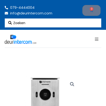
Ga
079-4444004
naar
0
Cart
info@deurintercom.com
de
inhoud
Search
...