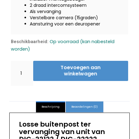
€ 189,00.
€ 145,00.
2 draad intercomsysteem
Als vervanging
Verstelbare camera (15graden)
Aansturing voor een deuropener
SmartWares
Op voorraad (kan nabesteld
Beschikbaarheid:
Losse
worden)
buitenpost
2v
Toevoegen aan
met
winkelwagen
camera
sparepart
hoeveelheid
Beschrijving
Beoordelingen (0)
Losse buitenpost ter
vervanging van unit van