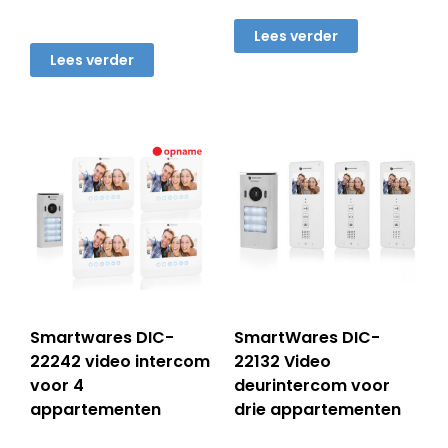
prijs
prijs
was:
is:
was:
is:
€ 245,00.
€ 129
Lees verder
€ 320,00.
€ 269,00.
Lees verder
Smartwares DIC-
SmartWares DIC-
22242 video intercom
22132 Video
voor 4
deurintercom voor
appartementen
drie appartementen