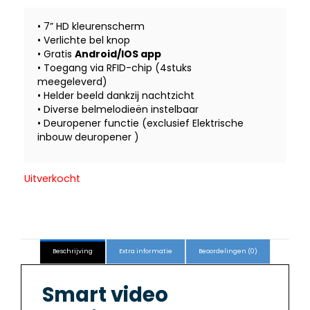
prijs
prijs
was:
is:
• 7” HD kleurenscherm
€ 279,00.
€ 229,00.
• Verlichte bel knop
• Gratis
Android/IOS app
• Toegang via RFID-chip (4stuks
meegeleverd)
• Helder beeld dankzij nachtzicht
• Diverse belmelodieën instelbaar
• Deuropener functie (exclusief Elektrische
inbouw deuropener )
Uitverkocht
Beschrijving
Extra informatie
Beoordelingen (0)
Smart video