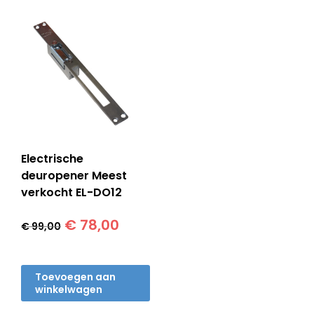
Electrische
deuropener Meest
verkocht EL-DO12
Oorspronkelijke
Huidige
€
78,00
€
99,00
prijs
prijs
was:
is:
€ 99,00.
€ 78,00.
Toevoegen aan
winkelwagen