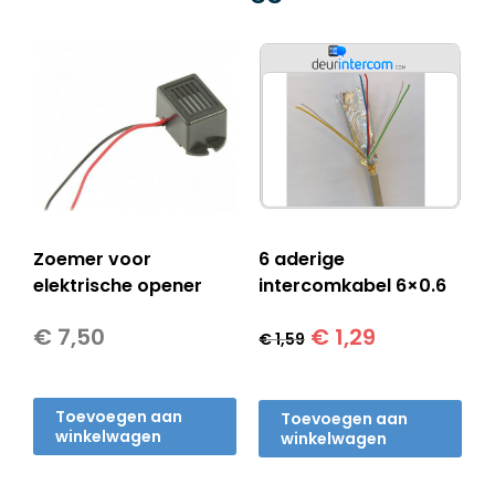
Zoemer voor
6 aderige
elektrische opener
intercomkabel 6×0.6
Oorspronkelijke
Huidige
€
7,50
€
1,29
€
1,59
prijs
prijs
was:
is:
€ 1,59.
€ 1,29.
Toevoegen aan
Toevoegen aan
winkelwagen
winkelwagen