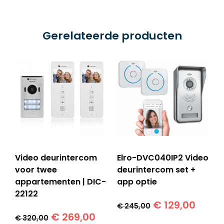
Gerelateerde producten
Video deurintercom
Elro-DVC040IP2 Video
voor twee
deurintercom set +
appartementen | DIC-
app optie
22122
Oorspronkelij
Huidi
€
129,00
€
245,00
Oorspronkelijke
Huidige
prijs
prijs
€
269,00
€
320,00