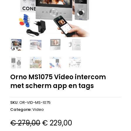
Orno MS1075 Video intercom
met scherm app en tags
SKU:
OR-VID-MS-1075
Categorie:
Video
Oorspronkelijke
Huidige
€
279,00
€
229,00