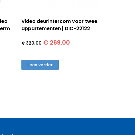
deo
Video deurintercom voor twee
herm
appartementen | DIC-22122
ke
ge
Oorspronkelijke
Huidige
€
269,00
€
320,00
prijs
prijs
was:
is:
,00.
€ 320,00.
€ 269,00.
Lees verder