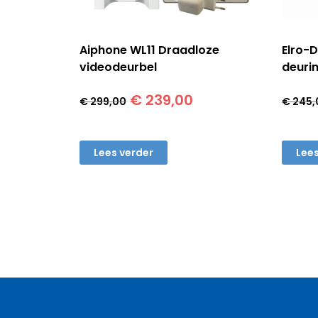
Aiphone WL11 Draadloze
Elro-
videodeurbel
deuri
Oorspronkelijke
Huidige
€
239,00
€
299,00
€
245,
prijs
prijs
was:
is:
€ 299,00.
€ 239,00.
Lees verder
Lees