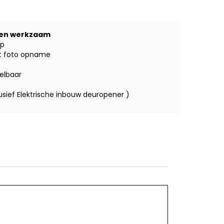
 en werkzaam
op
t foto opname
telbaar
usief Elektrische inbouw deuropener )