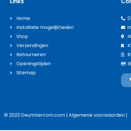
Links
Co
Home
0
Installatie mogelijkheden
i
Shop
N
Verzendingen
K
Retourneren
B
Openingstijden
I
Sitemap
© 2023 Deurintercom.com |
Algemene voorwaarden
|