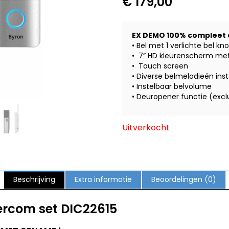
€
179,00
EX DEMO 100% compleet
• Bel met 1 verlichte bel kn
• 7” HD kleurenscherm me
• Touch screen
• Diverse belmelodieën ins
• Instelbaar belvolume
• Deuropener functie (excl
Uitverkocht
Beschrijving
Extra informatie
Beoordelingen (0)
ercom set DIC22615