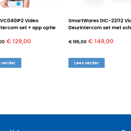
DVC040IP2 Video
SmartWares DIC-22112 Vi
ntercom set + app optie
Deurintercom set met sc
Oorspronkelijke
Huidige
Oorspronkelij
Huidi
€
129,00
€
149,00
00
€
195,00
prijs
prijs
prijs
prijs
was:
is:
was:
is:
€ 245,00.
€ 129,00.
€ 195,00.
€ 149
 verder
Lees verder