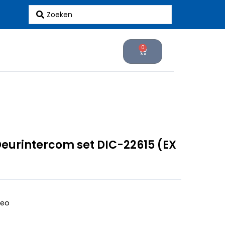
Search
...
0
Cart
eurintercom set DIC-22615 (EX
deo