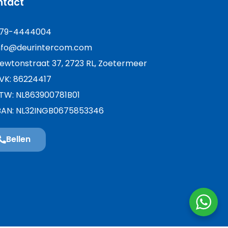
ntact
79-4444004
nfo@deurintercom.com
ewtonstraat 37, 2723 RL, Zoetermeer
VK: 86224417
TW: NL863900781B01
BAN: NL32INGB0675853346
Bellen