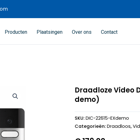
com
Producten
Plaatsingen
Over ons
Contact
Draadloze Video D
demo)
SKU:
DIC-22615-EXdemo
Categorieën:
Draadloos
,
Vi