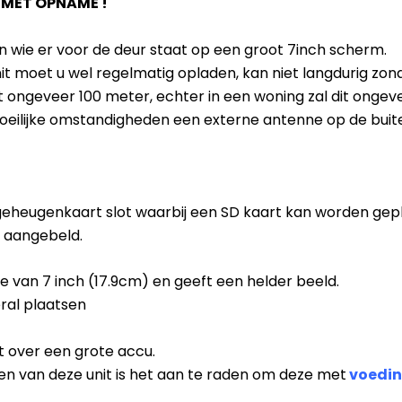
 MET OPNAME !
ien wie er voor de deur staat op een groot 7inch scherm.
t moet u wel regelmatig opladen, kan niet langdurig zon
t ongeveer 100 meter, echter in een woning zal dit onge
moeilijke omstandigheden een externe antenne op de buite
geheugenkaart slot waarbij een SD kaart kan worden gepl
ft aangebeld.
 van 7 inch (17.9cm) en geeft een helder beeld.
ral plaatsen
 over een grote accu.
ken van deze unit is het aan te raden om deze met
voedi