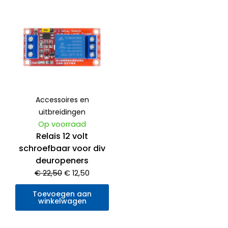
Oorspronkelijke
Huidige
prijs
prijs
was:
is:
€ 22,50.
€ 12,50.
Accessoires en
uitbreidingen
Op voorraad
Relais 12 volt
schroefbaar voor div
deuropeners
€
22,50
€
12,50
Toevoegen aan
winkelwagen