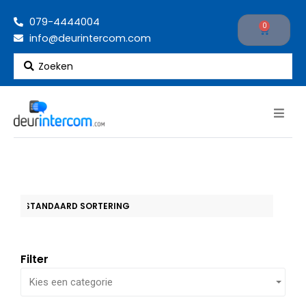
Ga
079-4444004
naar
0
Cart
info@deurintercom.com
de
inhoud
Search
...
Filter
Kies een categorie