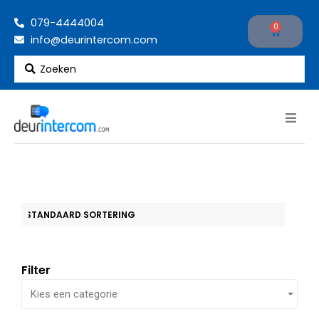
Ga
079-4444004
naar
0
Cart
info@deurintercom.com
de
inhoud
Search
...
Filter
Kies een categorie