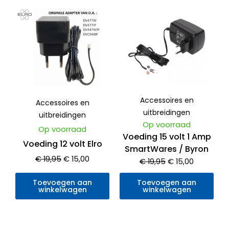
Oorspronkelijke
Huidige
Oorspronkelijke
Huidige
prijs
prijs
prijs
prijs
was:
is:
was:
is:
€ 19,95.
€ 15,00.
€ 19,95.
€ 15,00.
Accessoires en
Accessoires en
uitbreidingen
uitbreidingen
Op voorraad
Op voorraad
Voeding 15 volt 1 Amp
Voeding 12 volt Elro
SmartWares / Byron
€
19,95
€
15,00
€
19,95
€
15,00
Toevoegen aan
Toevoegen aan
winkelwagen
winkelwagen