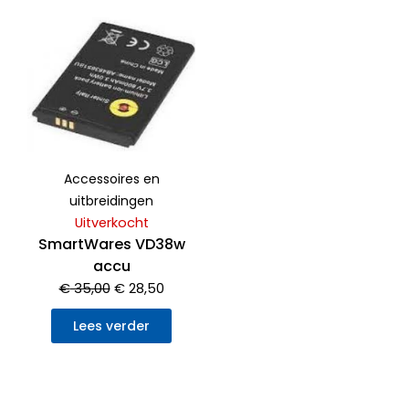
Oorspronkelijke
Huidige
prijs
prijs
was:
is:
€ 35,00.
€ 28,50.
Accessoires en
uitbreidingen
Uitverkocht
SmartWares VD38w
accu
€
35,00
€
28,50
Lees verder