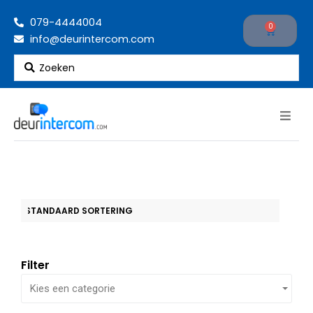
Ga
079-4444004
naar
0
Cart
info@deurintercom.com
de
inhoud
Search
...
Filter
Kies een categorie