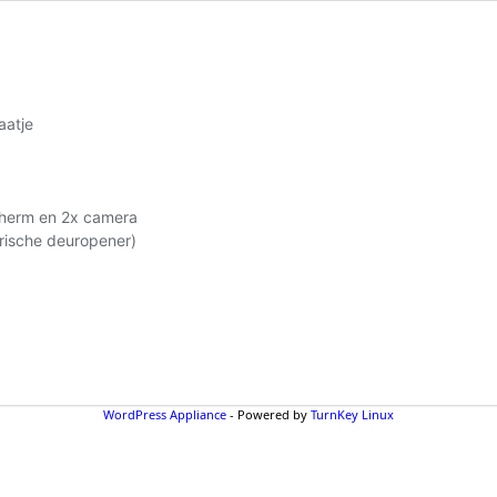
aatje
scherm en 2x camera
trische deuropener
)
WordPress Appliance
- Powered by
TurnKey Linux