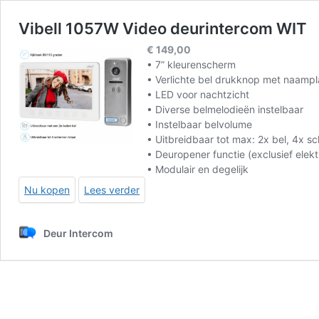
Vibell 1057W Video deurintercom WIT
€
149,00
• 7” kleurenscherm
• Verlichte bel drukknop met naampl
• LED voor nachtzicht
• Diverse belmelodieën instelbaar
• Instelbaar belvolume
• Uitbreidbaar tot max: 2x bel, 4x 
• Deuropener functie (exclusief
elek
• Modulair en degelijk
Nu kopen
Lees verder
Deur Intercom